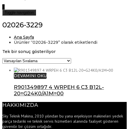
0
Toggle navigation
02026-3229
Ana Sayfa
Ürünler “02026-3229” olarak etiketlendi
Tek bir sonuç gösteriliyor
DEVAMINI OKU
R901349897 4 WRPEH 6 C3 B12L-
20=G24K0/A1M=00
HAKKIMIZDA
Sky Teknik Makina, 2010 yılından bu yana enjeksiyon makineleri yedek
parça tedariki ve teknik servis hizmetleri alanında faaliyet gösteren
güvenilir bir çözüm ortağıdır.