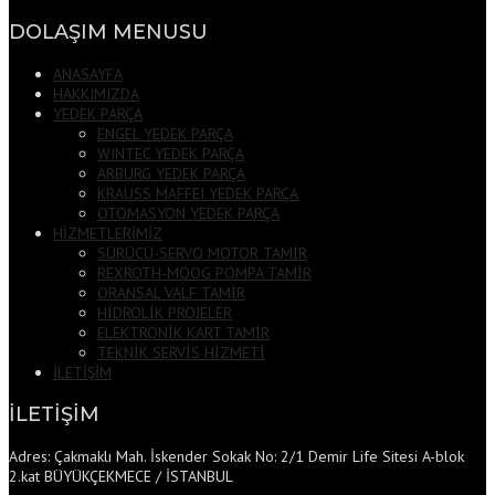
DOLAŞIM MENUSU
ANASAYFA
HAKKIMIZDA
YEDEK PARÇA
ENGEL YEDEK PARÇA
WINTEC YEDEK PARÇA
ARBURG YEDEK PARÇA
KRAUSS MAFFEI YEDEK PARÇA
OTOMASYON YEDEK PARÇA
HİZMETLERİMİZ
SÜRÜCÜ-SERVO MOTOR TAMİR
REXROTH-MOOG POMPA TAMİR
ORANSAL VALF TAMİR
HİDROLİK PROJELER
ELEKTRONİK KART TAMİR
TEKNİK SERVİS HİZMETİ
İLETİŞİM
İLETİŞİM
Adres: Çakmaklı Mah. İskender Sokak No: 2/1 Demir Life Sitesi A-blok
2.kat BÜYÜKÇEKMECE / İSTANBUL