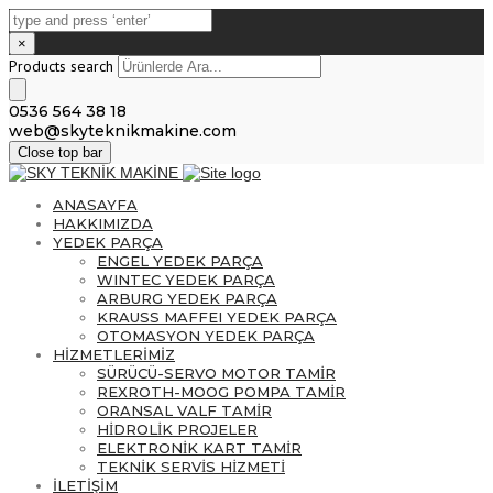
×
Products search
0536 564 38 18
web@skyteknikmakine.com
Close top bar
ANASAYFA
HAKKIMIZDA
YEDEK PARÇA
ENGEL YEDEK PARÇA
WINTEC YEDEK PARÇA
ARBURG YEDEK PARÇA
KRAUSS MAFFEI YEDEK PARÇA
OTOMASYON YEDEK PARÇA
HİZMETLERİMİZ
SÜRÜCÜ-SERVO MOTOR TAMİR
REXROTH-MOOG POMPA TAMİR
ORANSAL VALF TAMİR
HİDROLİK PROJELER
ELEKTRONİK KART TAMİR
TEKNİK SERVİS HİZMETİ
İLETİŞİM