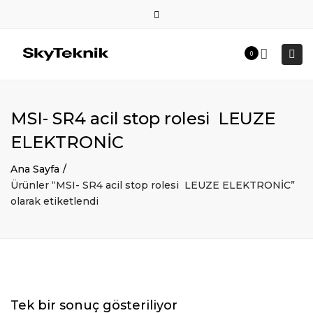
×
Products
Close
search
0536 564 38 18
top
Togg
0
web@skyteknikmakine.com
bar
navi
MSI- SR4 acil stop rolesi LEUZE
ELEKTRONİC
Ana Sayfa
Ürünler “MSI- SR4 acil stop rolesi LEUZE ELEKTRONİC”
olarak etiketlendi
Tek bir sonuç gösteriliyor