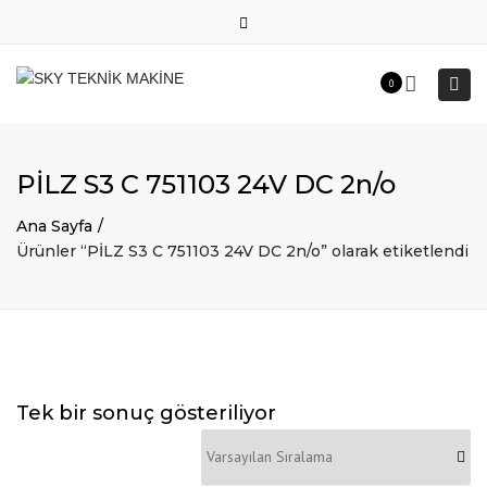
×
Products
Close
search
0536 564 38 18
top
Togg
0
web@skyteknikmakine.com
bar
navi
PİLZ S3 C 751103 24V DC 2n/o
Ana Sayfa
Ürünler “PİLZ S3 C 751103 24V DC 2n/o” olarak etiketlendi
Tek bir sonuç gösteriliyor