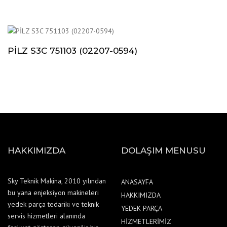
PİLZ S3C 751103 (02207-0594)
HAKKIMIZDA
DOLAŞIM MENUSU
Sky Teknik Makina, 2010 yılından
ANASAYFA
bu yana enjeksiyon makineleri
HAKKIMIZDA
yedek parça tedariki ve teknik
YEDEK PARÇA
servis hizmetleri alanında
HİZMETLERİMİZ