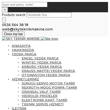
×
Products search
0536 564 38 18
web@skyteknikmakine.com
Close top bar
ANASAYFA
HAKKIMIZDA
YEDEK PARÇA
ENGEL YEDEK PARÇA
WINTEC YEDEK PARÇA
ARBURG YEDEK PARÇA
KRAUSS MAFFEI YEDEK PARÇA
OTOMASYON YEDEK PARÇA
HİZMETLERİMİZ
SÜRÜCÜ-SERVO MOTOR TAMİR
REXROTH-MOOG POMPA TAMİR
ORANSAL VALF TAMİR
HİDROLİK PROJELER
ELEKTRONİK KART TAMİR
TEKNİK SERVİS HİZMETİ
İLETİŞİM